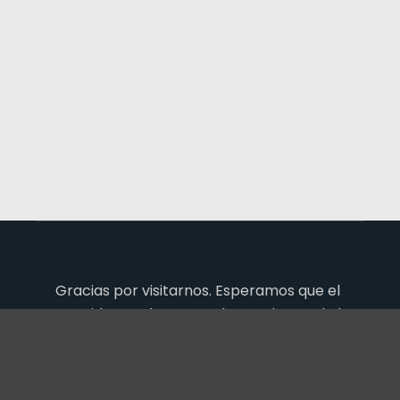
Gracias por visitarnos. Esperamos que el
contenido sea de tu agrado. Un abrazo de luz
y amor.
Por
Tema Posterity