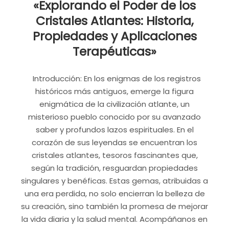
abrir las puertas a una nueva forma de pensar,
«Explorando el Poder de los
sentir y vivir la vida. Imagina sumergirte en
Cristales Atlantes: Historia,
conferencias, talleres y formación impartidos por
Propiedades y Aplicaciones
reconocidos expertos en el ámbito de la salud
Terapéuticas»
mental y la espiritualidad de España y América
Latina. Este evento promete ser un catalizador
Introducción: En los enigmas de los registros
de cambio tanto a nivel individual como
históricos más antiguos, emerge la figura
colectivo, una oportunidad única en tiempos de
enigmática de la civilización atlante, un
incertidumbre y caos. Únete a nosotros y a…
misterioso pueblo conocido por su avanzado
Leer más
saber y profundos lazos espirituales. En el
corazón de sus leyendas se encuentran los
Compartir:
cristales atlantes, tesoros fascinantes que,
WhatsApp
Telegram
según la tradición, resguardan propiedades
Correo electrónico
Imprimir
singulares y benéficas. Estas gemas, atribuidas a
una era perdida, no solo encierran la belleza de
su creación, sino también la promesa de mejorar
MARINA-ESCRITORA-DEL-AMOR
la vida diaria y la salud mental. Acompáñanos en
XAVI-GARCIA-ESCRITOR