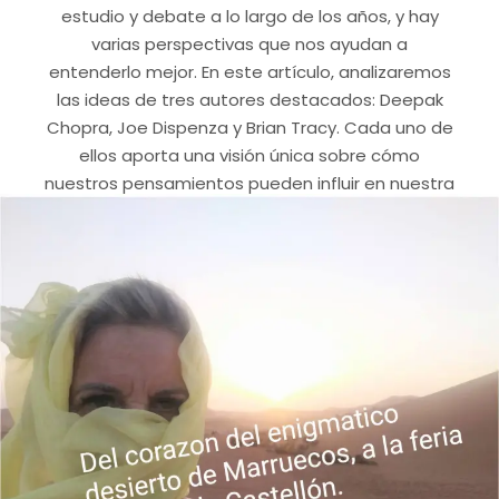
estudio y debate a lo largo de los años, y hay
varias perspectivas que nos ayudan a
entenderlo mejor. En este artículo, analizaremos
las ideas de tres autores destacados: Deepak
Chopra, Joe Dispenza y Brian Tracy. Cada uno de
ellos aporta una visión única sobre cómo
nuestros pensamientos pueden influir en nuestra
vida y en la realidad que experimentamos. 1.
Sincronía y Destino: La Perspectiva de Deepak
Chopra Deepak Chopra, un referente en la
conexión mente-cuerpo, explora en su libro
Sincronicidad la idea de que los eventos no son
meras coincidencias, sino señales significativas
relacionadas con nuestras intenciones y deseos.
Chopra se refiere a esto como sincronías, donde
eventos…
Leer más