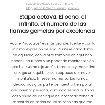
septiembre 6, 2023
por
admin
0
Compartir:
Blog
,
Reencuentro de llamas gemelas
WhatsApp
Telegram
Etapa octava. El ocho, el
Correo electrónico
Imprimir
infinito, el numero de las
llamas gemelas por excelencia
Aquí el “nosotros” es más grande, fuerte y con la
mínima expresión de ego. Al unirse cada llama
en equilibrio, con la otra también en equilibrio,
tienen una fuerza y un poder de manifestación
increíble. Como dijo Jesús, femenino y masculino
unid@s en equilibrio, son capaces de mover
montañas. En este momento, las llamas,
dedicamos gran parte de nuestro tiempo, al
crecimiento personal, al mundo espiritual. En mi
caso os he de decir que he intentado tener la
maestría en todas aquellas técnicas que me